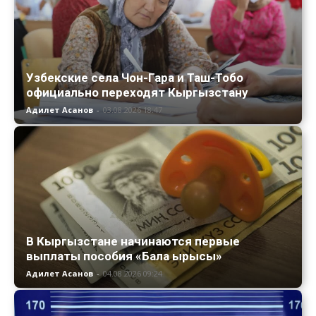
Узбекские села Чон-Гара и Таш-Тобо
официально переходят Кыргызстану
Адилет Асанов
-
03.08.2026 18:47
В Кыргызстане начинаются первые
выплаты пособия «Бала ырысы»
Адилет Асанов
-
04.08.2026 09:24