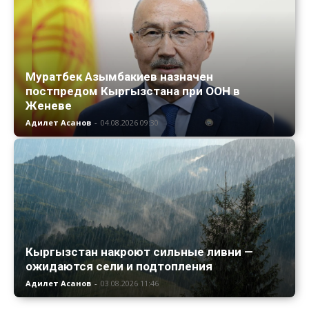
Муратбек Азымбакиев назначен
постпредом Кыргызстана при ООН в
Женеве
Адилет Асанов
-
04.08.2026 09:30
Кыргызстан накроют сильные ливни —
ожидаются сели и подтопления
Адилет Асанов
-
03.08.2026 11:46