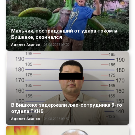
Мальчик, пострадавший от удара током в
Бишкеке, скончался
Адилет Асанов
-
03.08.2026 09:20
В Бишкеке задержали лже-сотрудника 9-го
отдела ГКНБ
Адилет Асанов
-
04.08.2026 09:57