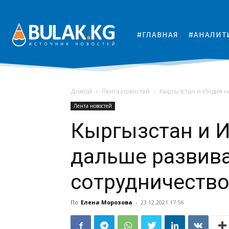
#ГЛАВНАЯ
#АНАЛИТ
Домой
Лента новостей
Кыргызстан и Индия н
Лента новостей
Кыргызстан и 
дальше развив
сотрудничеств
По
Елена Морозова
-
23.12.2021 17:56