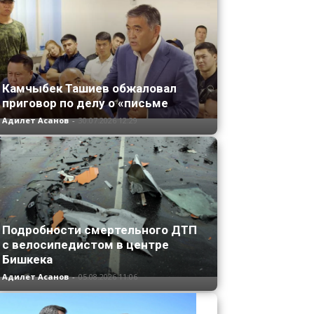
Камчыбек Ташиев обжаловал
приговор по делу о «письме
Адилет Асанов
-
30.07.2026 12:29
Подробности смертельного ДТП
с велосипедистом в центре
Бишкека
Адилет Асанов
-
05.08.2026 11:06