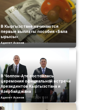
В Кыргызстане начинаются
первые выплаты пособия «Бала
ырысы»
Адилет Асанов
-
04.08.2026 09:24
В Чолпон-Ате состоялась
церемония официальной встречи
президентов Кыргызстана и
Азербайджана
Адилет Асанов
-
31.07.2026 12:01