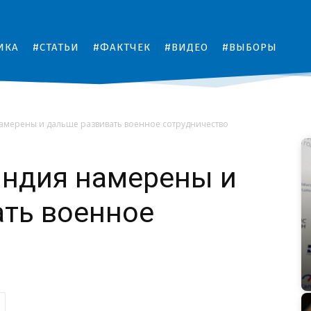
ИКА
#СТАТЬИ
#ФАКТЧЕК
#ВИДЕО
#ВЫБОРЫ
амерены и дальше развивать военное сотрудничество
Индия намерены и
ать военное
о