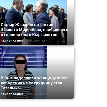
Садыр Жапаров встретил
Шавката Мирзиёева, прибывшего
с госвизитом в Кыргызстан
Адилет Асанов
-
30.07.2026 13:37
В Оше задержали женщину после
нападения на сотрудницу «Ош-
Тазалыка»
Адилет Асанов
-
05.08.2026 09:23