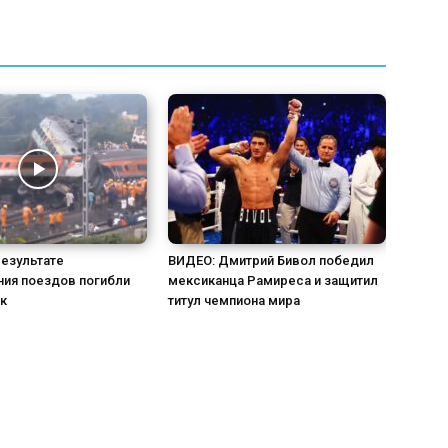
результате
ВИДЕО: Дмитрий Бивол победил
ния поездов погибли
мексиканца Рамиреса и защитил
к
титул чемпиона мира