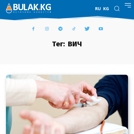
RU
KG
Тег:
ВИЧ