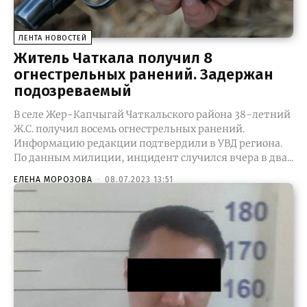
ЛЕНТА НОВОСТЕЙ
Житель Чаткала получил 8
огнестрельных ранений. Задержан
подозреваемый
В селе Жер-Капчыгай Чаткальского района 38-летний
Ж.С. получил восемь огнестрельных ранений.
Информацию редакции подтвердили в УВД региона.
По данным милиции, инцидент случился вчера в два...
ЕЛЕНА МОРОЗОВА
-
08.07.2023 13:51