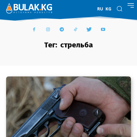
RU
KG
Тег:
стрельба