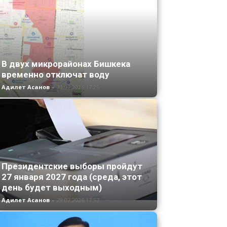
В двух микрорайонах Бишкека
временно отключат воду
Адилет Асанов
-
31.07.2026 17:25
Президентские выборы пройдут
27 января 2027 года (среда, этот
день будет выходным)
Адилет Асанов
-
29.07.2026 17:57