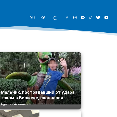
RU
KG
Мальчик, пострадавший от удара
током в Бишкеке, скончался
Адилет Асанов
-
03.08.2026 09:20