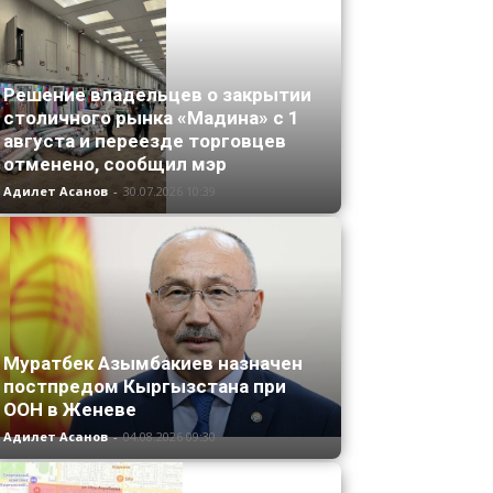
Решение владельцев о закрытии
столичного рынка «Мадина» с 1
августа и переезде торговцев
отменено, сообщил мэр
Адилет Асанов
-
30.07.2026 10:39
Муратбек Азымбакиев назначен
постпредом Кыргызстана при
ООН в Женеве
Адилет Асанов
-
04.08.2026 09:30