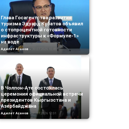
Глава Госагентства развития
туризма Эдуард Кубатов объявил
о стопроцентной готовности
инфраструктуры к «Формуле-1»
на воде
Адилет Асанов
-
30.07.2026 10:49
В Чолпон-Ате состоялась
церемония официальной встречи
президентов Кыргызстана и
Азербайджана
Адилет Асанов
-
31.07.2026 12:01