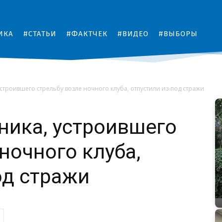
ИКА
#СТАТЬИ
#ФАКТЧЕК
#ВИДЕО
#ВЫБОРЫ
строившего стрельбу возле ночного клуба, отпустили из-под стражи
ника, устроившего
ночного клуба,
од стражи