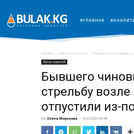
#ГЛАВНАЯ
#АНАЛИТ
Домой
Лента новостей
Бывшего чиновника, у
Лента новостей
Бывшего чинов
стрельбу возле 
отпустили из-п
По
Елена Морозова
-
16.05.2023 09:49