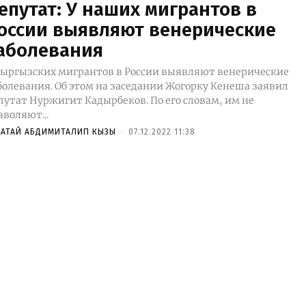
епутат: У наших мигрантов в
оссии выявляют венерические
аболевания
кыргызских мигрантов в России выявляют венерические
болевания. Об этом на заседании Жогорку Кенеша заявил
тат Нуржигит Кадырбеков. По его словам, им не
зволяют...
ХАТАЙ АБДИМИТАЛИП КЫЗЫ
-
07.12.2022 11:38