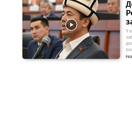
Д
Р
з
У 
за
депу
по
РА