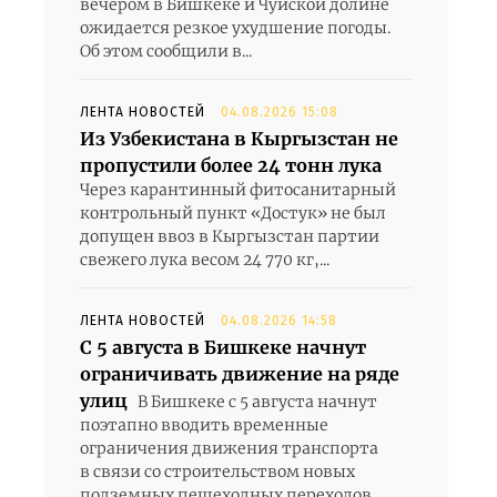
вечером в Бишкеке и Чуйской долине
ожидается резкое ухудшение погоды.
Об этом сообщили в...
ЛЕНТА НОВОСТЕЙ
04.08.2026 15:08
Из Узбекистана в Кыргызстан не
пропустили более 24 тонн лука
Через карантинный фитосанитарный
контрольный пункт «Достук» не был
допущен ввоз в Кыргызстан партии
свежего лука весом 24 770 кг,...
ЛЕНТА НОВОСТЕЙ
04.08.2026 14:58
С 5 августа в Бишкеке начнут
ограничивать движение на ряде
улиц
В Бишкеке с 5 августа начнут
поэтапно вводить временные
ограничения движения транспорта
в связи со строительством новых
подземных пешеходных переходов.