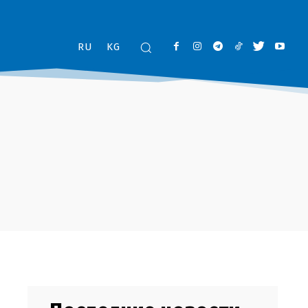
RU
KG