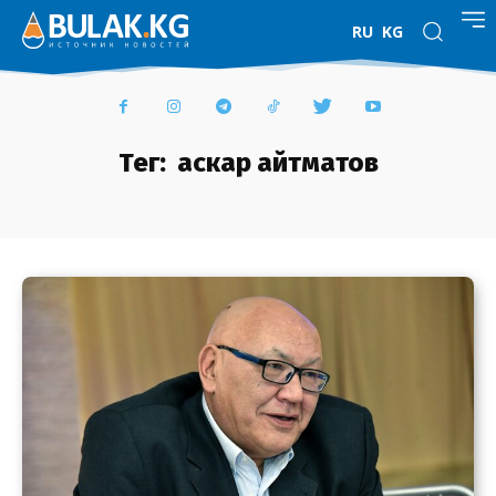
RU
KG
Тег:
аскар айтматов