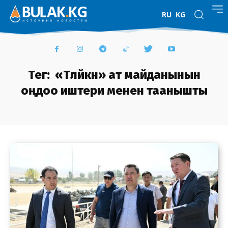
RU
KG
Тег:
«Төлөйкөн» ат майданынын
оңдоо иштери менен таанышты