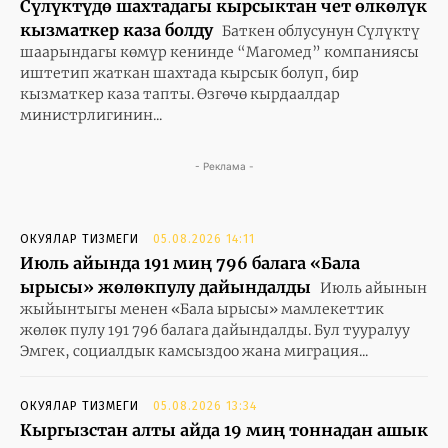
Сүлүктүдө шахтадагы кырсыктан чет өлкөлүк
кызматкер каза болду
Баткен облусунун Сүлүктү
шаарындагы көмүр кенинде “Магомед” компаниясы
иштетип жаткан шахтада кырсык болуп, бир
кызматкер каза тапты. Өзгөчө кырдаалдар
министрлигинин...
- Реклама -
ОКУЯЛАР ТИЗМЕГИ
05.08.2026 14:11
Июль айында 191 миң 796 балага «Бала
ырысы» жөлөкпулу дайындалды
Июль айынын
жыйынтыгы менен «Бала ырысы» мамлекеттик
жөлөк пулу 191 796 балага дайындалды. Бул тууралуу
Эмгек, социалдык камсыздоо жана миграция...
ОКУЯЛАР ТИЗМЕГИ
05.08.2026 13:34
Кыргызстан алты айда 19 миң тоннадан ашык