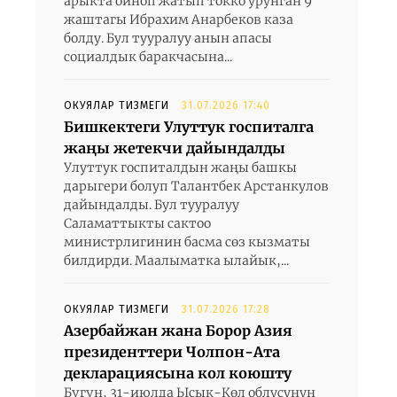
арыкта ойноп жатып токко урунган 9
жаштагы Ибрахим Анарбеков каза
болду. Бул тууралуу анын апасы
социалдык баракчасына...
ОКУЯЛАР ТИЗМЕГИ
31.07.2026 17:40
Бишкектеги Улуттук госпиталга
жаңы жетекчи дайындалды
Улуттук госпиталдын жаңы башкы
дарыгери болуп Талантбек Арстанкулов
дайындалды. Бул тууралуу
Саламаттыкты сактоо
министрлигинин басма сөз кызматы
билдирди. Маалыматка ылайык,...
ОКУЯЛАР ТИЗМЕГИ
31.07.2026 17:28
Азербайжан жана Борор Азия
президенттери Чолпон-Ата
декларациясына кол коюшту
Бүгүн, 31-июлда Ысык-Көл облусунун