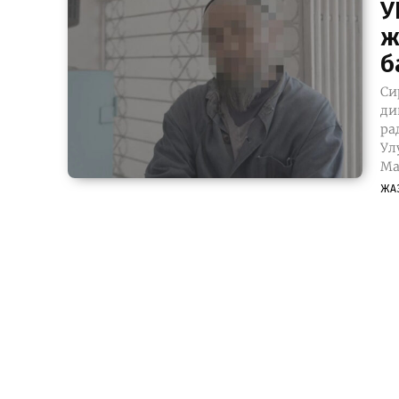
У
ж
б
Си
ди
ра
Ул
Ма
ЖА