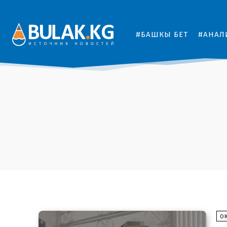
#БАШКЫ БЕТ
#АНАЛ
О