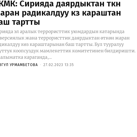
КМК: Сирияда даярдыктан өткөн
аран радикалдуу көз караштан
аш тартты
рияда эл аралык террористтик уюмдардын катарында
версиялык жана террористтик даярдыктан өткөн жаран
дикалдуу көз караштарынан баш тартты. Бул тууралуу
уттук коопсуздук мамлекеттик комитетинен билдиришти.
алыматка караганда,...
ЗГУЛ УРМАМБЕТОВА
-
27.02.2023 13:35