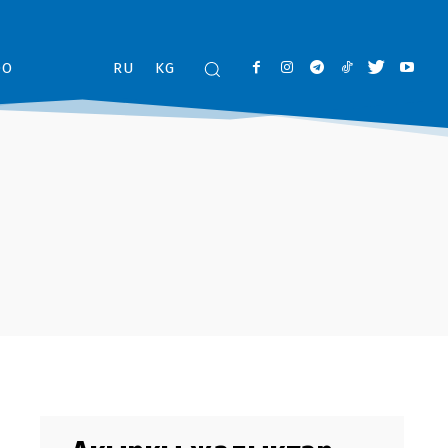
ОО
RU
KG