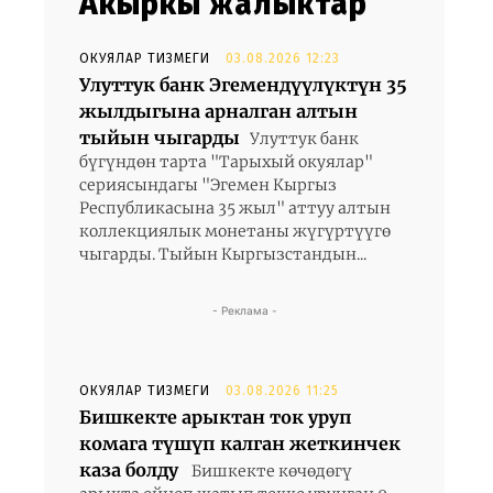
Акыркы жаңлыктар
ОКУЯЛАР ТИЗМЕГИ
03.08.2026 12:23
Улуттук банк Эгемендүүлүктүн 35
жылдыгына арналган алтын
тыйын чыгарды
Улуттук банк
бүгүндөн тарта "Тарыхый окуялар"
сериясындагы "Эгемен Кыргыз
Республикасына 35 жыл" аттуу алтын
коллекциялык монетаны жүгүртүүгө
чыгарды. Тыйын Кыргызстандын...
- Реклама -
ОКУЯЛАР ТИЗМЕГИ
03.08.2026 11:25
Бишкекте арыктан ток уруп
комага түшүп калган жеткинчек
каза болду
Бишкекте көчөдөгү