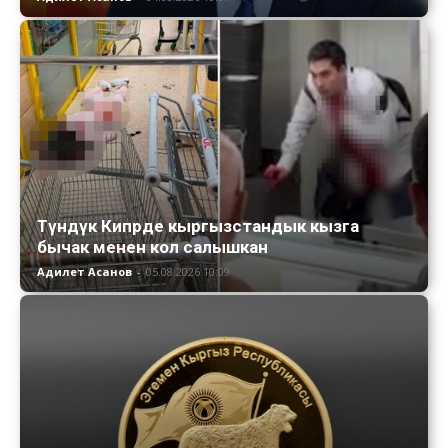
Түндүк Кипрде кыргызстандык кызга
бычак менен кол салышкан
Адилет Асанов
-
05.08.2026 10:09