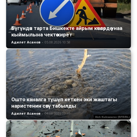
Бүгүндөн тарта Бишкекте айрым көчөлөрдө унаа
кыймылына чектөө кирет
Адилет Асанов
-
05.08.2026 10:58
Ошто каналга түшүп кеткен эки жаштагы
наристенин сөөгү табылды
Адилет Асанов
-
04.08.2026 09:45