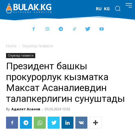
RU
KG
Home
Окуялар тизмеги
Окуялар тизмеги
Президент башкы
прокурорлук кызматка
Максат Асаналиевдин
талапкерлигин сунуштады
By
Адилет Асанов
-
05.06.2024 13:02