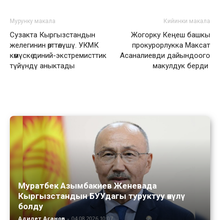
Мурунку макала
Кийинки макала
Сузакта Кыргызстандын
Жогорку Кеңеш башкы
желегинин өрттөлүшү. УКМК
прокурорлукка Максат
көмүскө диний-экстремисттик
Асаналиевди дайындоого
түйүндү аныктады
макулдук берди
Муратбек Азымбакиев Женевада
Кыргызстандын БУУдагы туруктуу өкүлү
болду
Адилет Асанов
-
04.08.2026 10:07