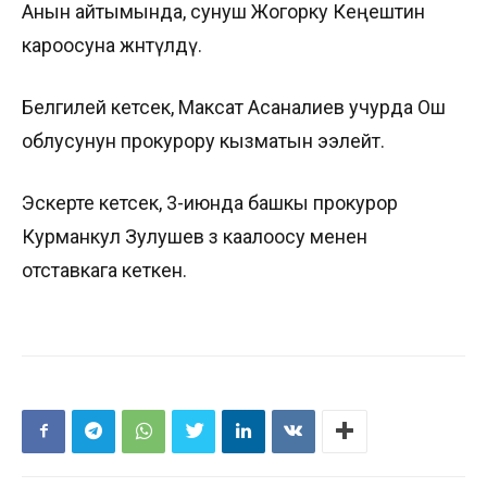
Анын айтымында, сунуш Жогорку Кеңештин
кароосуна жөнөтүлдү.
Белгилей кетсек, Максат Асаналиев учурда Ош
облусунун прокурору кызматын ээлейт.
Эскерте кетсек, 3-июнда башкы прокурор
Курманкул Зулушев өз каалоосу менен
отставкага кеткен.