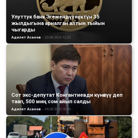
Улуттук банк Эгемендүүлүктүн 35
жылдыгына арналган алтын тыйын
чыгарды
Адилет Асанов
-
03.08.2026 12:23
Сот экс-депутат Конгантиевди күнөөлүү деп
таап, 500 миң сом айып салды
Адилет Асанов
-
06.08.2026 18:00