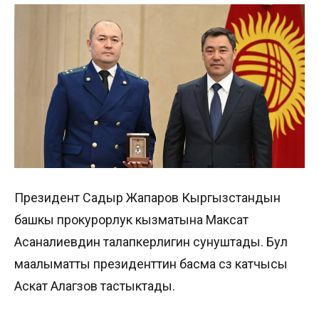
Президент Садыр Жапаров Кыргызстандын
башкы прокурорлук кызматына Максат
Асаналиевдин талапкерлигин сунуштады. Бул
маалыматты президенттин басма сөз катчысы
Аскат Алагөзов тастыктады.