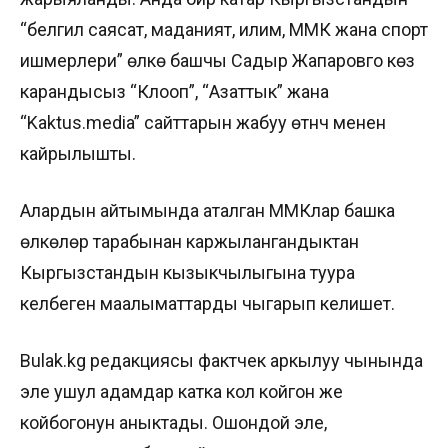
“белгилүү саясат, маданият, илим, ММК жана спорт
ишмерлери” өлкө башчы Садыр Жапаровго көз
карандысыз “Клооп”, “Азаттык” жана
“Kaktus.media” сайттарын жабуу өтүнүчү менен
кайрылышты.
Алардын айтымында аталган ММКлар башка
өлкөлөр тарабынан каржылангандыктан
Кыргызстандын кызыкчылыгына туура
келбеген маалыматтарды чыгарып келишет.
Bulak.kg редакциясы фактчек аркылуу чынында
эле ушул адамдар катка кол койгон же
койбогонун аныктады. Ошондой эле,