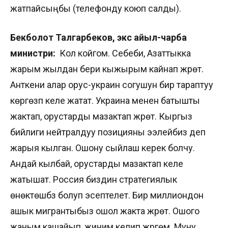
жатпайсыңбы (телефонду коюп салды).
Бекболот Талгарбеков,
экс айыл-чарба
министри:
Кол койгом. Себеби, Азаттыкка
жарым жылдан бери кыжырым кайнап жүрөт.
Анткени алар орус-украин согушун бир тараптуу
көргөзүп келе жатат. Украина менен батышты
жактап, орустарды мазактап жүрөт. Кыргыз
бийлиги нейтралдуу позицияны ээлейбиз деп
жарыя кылган. Ошону сыйлаш керек болчу.
Андай кылбай, орустарды мазактап келе
жатышат. Россия биздин стратегиялык
өнөктөшүбүз болуп эсептелет. Бир миллиондон
ашык мигрантыбыз ошол жакта жүрөт. Ошого
жаным кашайып, жиним келип жүргөм. Муну