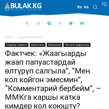
RU
KG
Home
Окуялар тизмеги
Окуялар тизмеги
Аналитика
Макалалар
Негизги жаңылыктар
Фактчек: «Жаагыңарды
жаап папуастардай
өлтүрүп салгыла”, “Мен
кол койгон эмесмин”,
“Комментарий бербейм”, –
ММКга каршы катка
кимдер кол коюшту?