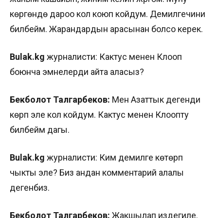
көргөндө дароо кол коюп койдум. Демилгечини
билбейм. Жарандардын арасынан болсо керек.
Bulak.kg
журналисти: Кактус менен Клооп
боюнча эмнелерди айта аласыз?
Бекболот Талгарбеков:
Мен Азаттык дегенди
көрүп эле кол койдум. Кактус менен Клоопту
билбейм дагы.
Bulak.kg
журналисти: Ким демилге көтөрүп
чыкты эле? Биз андан комментарий алалы
дегенбиз.
Бекболот Талгарбеков:
Жакшылап издегиле.