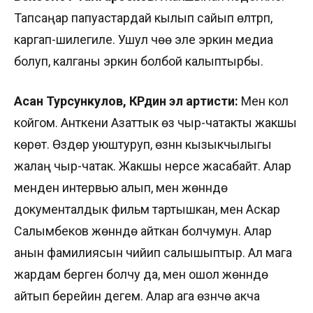
Тапсаңар папуастардай кылып сайып өлтүрүп,
каргап-шилегиле. Ушул үчөө эле эркин медиа
болуп, калганы эркин болбой калыптырбы.
Асан Турсункулов, КРдин эл артисти:
Мен кол
койгом. Анткени Азаттык өзү чыр-чатакты жакшы
көрөт. Өздөрү уюштуруп, өзүнүн кызыкчылыгы
жалаң чыр-чатак. Жакшы нерсе жасабайт. Алар
менден интервью алып, мен жөнүндө
документалдык фильм тартышкан, мен Аскар
Салымбеков жөнүндө айткан болчумун. Алар
анын фамилиясын чийип салышыптыр. Ал мага
жардам берген болчу да, мен ошол жөнүндө
айтып берейин дегем. Алар ага өзүнчө акча