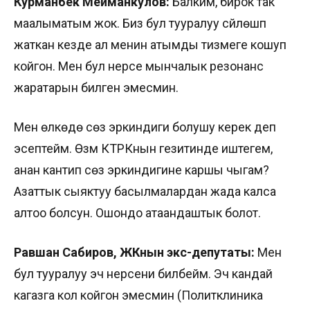
Курманбек Мейманкулов:
Балким, бирок так
маалыматым жок. Биз бул тууралуу сүйлөшүп
жаткан кезде ал менин атымды тизмеге кошуп
койгон. Мен бул нерсе мынчалык резонанс
жаратарын билген эмесмин.
Мен өлкөдө сөз эркиндиги болушу керек деп
эсептейм. Өзүм КТРКнын гезитинде иштегем,
анан кантип сөз эркиндигине каршы чыгам?
Азаттык сыяктуу басылмалардан жада калса
алтоо болсун. Ошондо атаандаштык болот.
Равшан Сабиров, ЖКнын экс-депутаты:
Мен
бул тууралуу эч нерсени билбейм. Эч кандай
кагазга кол койгон эмесмин (Политклиника