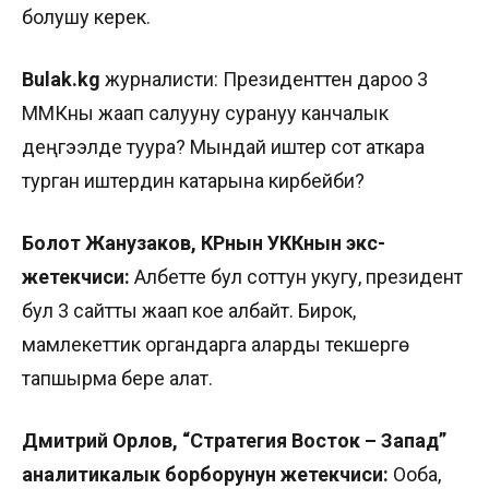
болушу керек.
Bulak
.
kg
журналисти: Президенттен дароо 3
ММКны жаап салууну сурануу канчалык
деңгээлде туура? Мындай иштер сот аткара
турган иштердин катарына кирбейби?
Болот Жанузаков,
КРнын УККнын экс-
жетекчиси:
Албетте бул соттун укугу, президент
бул 3 сайтты жаап кое албайт. Бирок,
мамлекеттик органдарга аларды текшерүүгө
тапшырма бере алат.
Дмитрий Орлов, “Стратегия Восток – Запад”
аналитикалык борборунун жетекчиси:
Ооба,