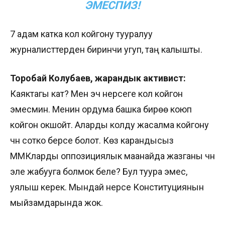
ЭМЕСПИЗ!
7 адам катка кол койгону тууралуу
журналисттерден биринчи угуп, таң калышты.
Торобай Колубаев, жарандык активист:
Каяктагы кат? Мен эч нерсеге кол койгон
эмесмин. Менин ордума башка бирөө коюп
койгон окшойт. Аларды колду жасалма койгону
үчүн сотко берсе болот. Көз карандысыз
ММКларды оппозициялык маанайда жазганы үчүн
эле жабууга болмок беле? Бул туура эмес,
уялыш керек. Мындай нерсе Конституциянын
мыйзамдарында жок.