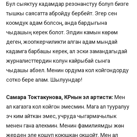
Бул сыяктуу кадамдар резонанстуу болуп бизге
тышкы саясатта абройду бербейт. Эгер сен
коомдук адам болсоң, анда бардыгына
чыдашың керек болот. Элдин камын көрөм
деген, жоопкерчиликти алган адам мындай
кадамга барбашы керек, ал эски замандагыдай
журналисттердин колун кайрыбай сынга
чыдашы абзел. Менин ордума кол койгондорду
сотко бере алам. Шылуундар!
Самара Токтакунова, КРнын эл артисти:
Мен
ал кагазга кол койгон эмесмин. Мага ал тууралуу
эч ким айткан эмес, учруда чыгармачылык
менен гана алекмин. Менин фамилиямды жөн
жерден эле кошуп коюшкан окшойт. Мен ал