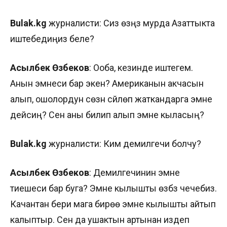
Bulak.kg
журналисти: Сиз өзүңүз мурда Азаттыкта
иштебедиңиз беле?
Асылбек
Өзүбеков
: Ооба, кезинде иштегем.
Анын эмнеси бар экен? Американын акчасын
алып, ошолордун сөзүн сүйлөп жаткандарга эмне
дейсиң? Сен аны билип алып эмне кыласың?
Bulak.kg
журналисти: Ким демилгечи болчу?
Асылбек
Өзүбеков
: Демилгечинин эмне
тиешеси бар буга? Эмне кылышты өзүбүз чечебиз.
Качантан бери мага бирөө эмне кылышты айтып
калыптыр. Сен да ушактын артынан издеп