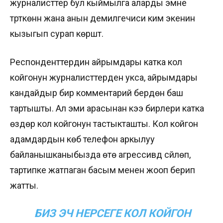
журналисттер бул кыймылга аларды эмне
түрткөнүн жана анын демилгечиси ким экенин
кызыгып сурап көрүштү.
Респонденттердин айрымдары катка кол
койгонун журналисттерден укса, айрымдары
кандайдыр бир комментарий берүүдөн баш
тартышты. Ал эми арасынан кээ бирлери катка
өздөрү кол койгонун тастыкташты. Кол койгон
адамдардын көбү телефон аркылуу
байланышканыбызда өтө агрессивдүү сүйлөп,
тартипке жатпаган басым менен жооп берип
жатты.
БИЗ ЭЧ НЕРСЕГЕ КОЛ КОЙГОН