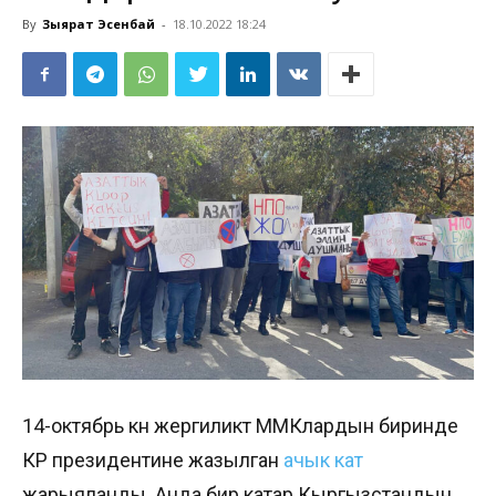
By
Зыярат Эсенбай
-
18.10.2022 18:24
14-октябрь күнү жергиликтүү ММКлардын биринде
КР президентине жазылган
ачык кат
жарыяланды. Анда бир катар Кыргызстандын