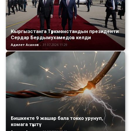
Кыргызстанга Түркмөнстандын президенти
Сердар Бердымухамедов келди
Адилет Асанов
-
31.07.2026 11:29
Бишкекте 9 жашар бала токко урунуп,
комага түштү