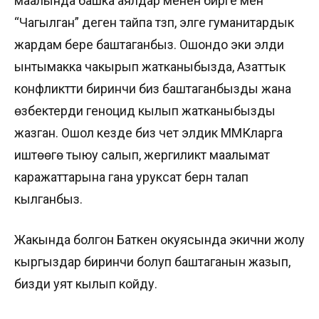
маалында башка аялдар менен бирге мен
“Чагылган” деген тайпа түзүп, элге гуманитардык
жардам бере баштаганбыз. Ошондо эки элди
ынтымакка чакырып жатканыбызда, Азаттык
конфликтти биринчи биз баштаганбызды жана
өзбектерди геноцид кылып жатканыбызды
жазган. Ошол кезде биз чет элдик ММКларга
иштөөгө тыюу салып, жергиликтүү маалымат
каражаттарына гана уруксат берүүнү талап
кылганбыз.
Жакында болгон Баткен окуясында экични жолу
кыргыздар биринчи болуп баштаганын жазып,
бизди уят кылып койду.