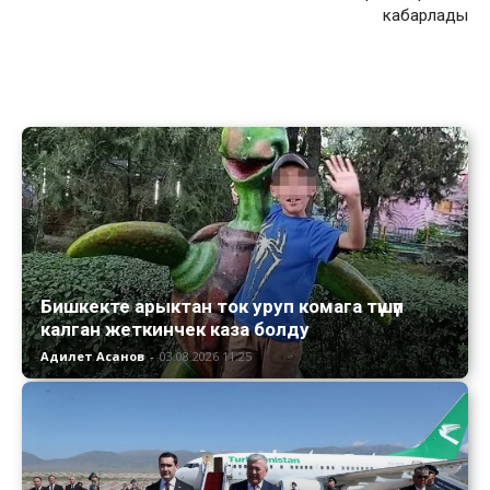
кабарлады
Бишкекте арыктан ток уруп комага түшүп
калган жеткинчек каза болду
Адилет Асанов
-
03.08.2026 11:25