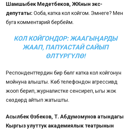
Шамшыбек Медетбеков, ЖКнын экс-
депутаты:
Ооба, катка кол койгом. Эмнеге? Мен
буга комментарий бербейм.
КОЛ КОЙГОНДОР: ЖААГЫҢАРДЫ
ЖААП, ПАПУАСТАЙ САЙЫП
ӨЛТҮРГҮЛӨ!
Респонденттердин бир бөлүгү катка кол койгонун
мойнуна алышты. Көбү телефондон агрессивдүү
жооп берип, журналистке сенсиреп, ыгы жок
сөздөрдү айтып жатышты.
Асылбек Өзүбеков, Т. Абдумомунов атындагы
Кыргыз улуттук академиялык театрынын