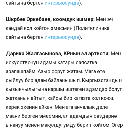
сайтына берген
интерьюсунда
).
Шүкүрбек Эркебаев, коомдук ишмер:
Мен эч
кандай кол койгон эмесмин (Политклиника
сайтына берген
интерьюсунда
)
.
Дарика Жалгасынова, КРнын эл артисти:
Мен
искусствонун адамы катары саясатка
аралашпайм. Азыр ооруп жатам. Мага өтө
сыйлуу бир адам байланышып, Кыргызстандын
кызыкчылыгына каршы иштеген адамдар болуп
жатканын айтып, кайсы бир кагазга кол коюш
керек экенин айкан. Мен ага анчалык деле
маани берген эмесмин, ал адамдын сөздөрүнө
ынануу менен макулдугумду берип койгом. Эгер