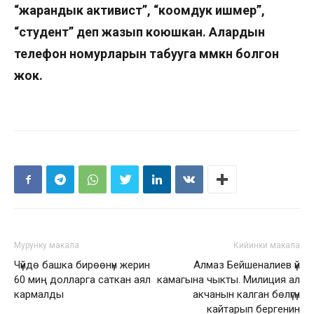
“жарандык активист”, “коомдук ишмер”,
“студент” деп жазып коюшкан. Алардын
телефон номурларын табууга мүмкүн болгон
жок.
Мурунку макала
Кийинки макала
Чүйдө башка бирөөнүн жерин
Алмаз Бейшеналиев үй
60 миң долларга саткан аял
камагына чыкты. Милиция ал
кармалды
акчанын калган бөлүгүн
кайтарып бергенин