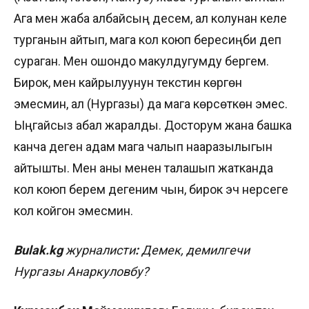
Ага мен жаба албайсың десем, ал колунан келе
турганын айтып, мага кол коюп бересиңби деп
сураган. Мен ошондо макулдугумду бергем.
Бирок, мен кайрылуунун текстин көргөн
эмесмин, ал (Нургазы) да мага көрсөткөн эмес.
Ыңгайсыз абал жаралды. Досторум жана башка
канча деген адам мага чалып нааразылыгын
айтышты. Мен аны менен талашып жатканда
кол коюп берем дегеним чын, бирок эч нерсеге
кол койгон эмесмин.
Bulak.kg
журналисти
:
Демек, демилгечи
Нургазы Анаркуловбу?