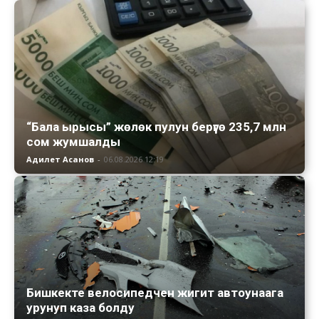
“Бала ырысы” жөлөк пулун берүүгө 235,7 млн
сом жумшалды
Адилет Асанов
-
06.08.2026 12:19
Бишкекте велосипедчен жигит автоунаага
урунуп каза болду