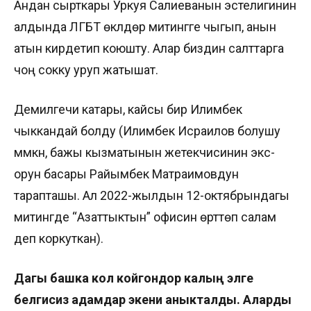
Андан сырткары Уркуя Салиеванын эстелигинин
алдында ЛГБТ өкүлдөрү митингге чыгып, анын
атын кирдетип коюшту. Алар биздин салттарга
чоң сокку уруп жатышат.
Демилгечи катары, кайсы бир Илимбек
чыккандай болду (Илимбек Исраилов болушу
мүмкүн, бажы кызматынын жетекчисинин экс-
орун басары Райымбек Матраимовдун
тарапташы. Ал 2022-жылдын 12-октябрындагы
митингде “Азаттыктын” офисин өрттөп салам
деп коркуткан).
Дагы башка кол койгондор калың элге
белгисиз адамдар экени аныкталды. Аларды