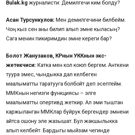
Bulak
.
kg
журналисти: Демилгечи ким болду?
Асан Турсункулов:
Мен демилгечини билбейм.
Чоң кыз сен аны билип алып эмне кыласың?
Сага менин пикиримдин эмне кереги бар?
Болот Жанузаков, КРнын УККнын экс-
жетекчиси:
Катка мен кол коюп бергем. Анткени
туура эмес, чындыкка дал келбеген
маалыматты таратууга болбойт деп эсептейм.
ММКнын негизги функциясы – элге
маалыматты опертивдүү жеткирүү. Ал эми тыштан
каржыланган ММКлар буйрук бергендер эмнени
айтса ошону эле жазышат. Бул жакшылыкка
алып келбейт. Бардыгы мыйзам чегинде