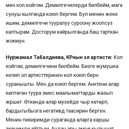
мен кол койгом. Демилгечилерди билбейм, мага
сунуш кылганда коюп бергем. Бул менин жеке
ишим, демилгечи тууралуу суроону жоопсуз
калтырам. Досторум кайрылганда баш тарткан
жокмун.
Нуржамал Табалдиева, КРнын эл артисти:
Кол
койгом, демилгечини билбейм. Бизге жумушка
келип эл артисттеринен кол коюп берүүнү
суранышты. Мен да коюп бергем. Анктени алар
көптөгөн туура эмес маалыматтарды жазып
жүрүшөт. Өткөндө алар музейде чыр көтөрүп,
бардыгыбызга негативдүү таасирин берген.
Менин пикиримди сураганда аларга каршы
экенимди айттым. Андан ары эмне кылышат,