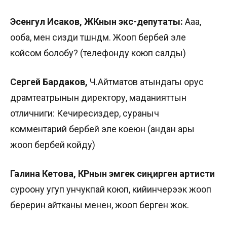
Эсенгул Исаков, ЖКнын экс-депутаты:
Ааа,
ооба, мен сизди түшүндүм. Жооп бербей эле
койсом болобу? (телефонду коюп салды)
Сергей Бардаков,
Ч.Айтматов атындагы орус
драмтеатрынын директору, маданияттын
отличниги: Кечиресиздер, сураныч
комментарий бербей эле коеюн (андан ары
жооп бербей койду)
Галина Кетова, КРнын эмгек си
ңирген артисти
суроону угуп унчукпай коюп, кийинчерээк жооп
берерин айтканы менен, жооп берген жок.