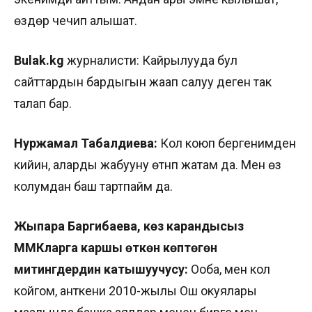
өздөрү чечип алышат.
Bulak.kg
журналисти: Кайрылууда бул
сайттардын бардыгын жаап салуу деген так
талап бар.
Нуржамал Табалдиева:
Кол коюп бергенимден
кийин, аларды жабууну өтүнүп жатам да. Мен өз
колумдан баш тартпайм да.
Жыпара Баргибаева, көз карандысыз
ММКларга каршы өткөн көптөгөн
митингдердин катышуучусу:
Ооба, мен кол
койгом, анткени 2010-жылы Ош окуялары