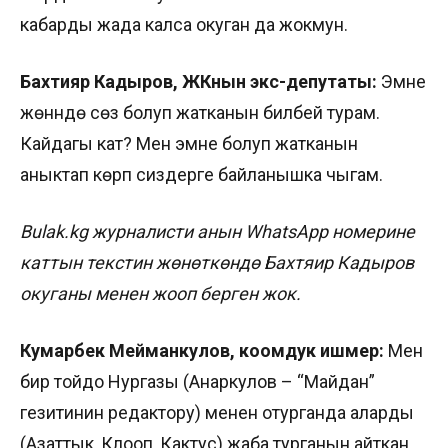
кабарды жада калса окуган да жокмун.
Бахтияр Кадыров, ЖКнын экс-депутаты:
Эмне
жөнүндө сөз болуп жатканын билбей турам.
Кайдагы кат? Мен эмне болуп жатканын
аныктап көрүп сиздерге байланышка чыгам.
Bulak.kg ж
урналист
и анын WhatsApp номерине
каттын текстин жөнөткөндө Бахтяир Кадыров
окуганы менен жооп берген жок.
Кумарбек Мейманкулов, коомдук ишмер:
Мен
бир тойдо Нургазы (Анаркулов – “Майдан”
гезитинин редактору) менен отурганда аларды
(Азаттык, Клооп, Кактус) жаба турганын айткан.