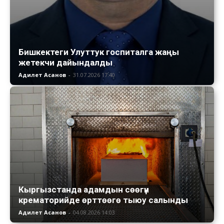
Бишкектеги Улуттук госпиталга жаңы
жетекчи дайындалды
Адилет Асанов
-
31.07.2026 17:40
Кыргызстанда адамдын сөөгүн
крематорийде өрттөөгө тыюу салынды
Адилет Асанов
-
04.08.2026 14:03