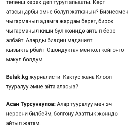
төлөнүш керек деп туруп алышты. Көрүп
атасыңарбы эмне болуп жатканын? Бизнесмен
чыгармачыл адамга жардам берет, бирок
чыгармачыл киши бул жөнүндө айтып бере
албайт. Аларды биздин маданият
кызыктырбайт. Ошондуктан мен кол койгонго
макул болдум.
Bulak
.
kg
журналисти: Кактус жана Клооп
тууралуу эмне айта аласыз?
Асан Турсункулов:
Алар тууралуу мен эч
нерсени билбейм, болгону Азаттык жөнүндө
айтып жатам.