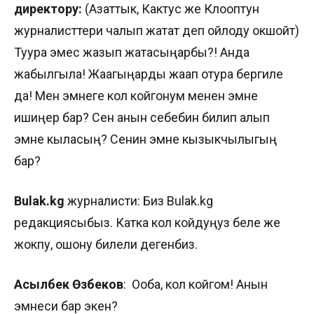
директору:
(Азаттык, Кактус же Клооптун
журналисттери чалып жатат деп ойлоду окшойт)
Туура эмес жазып жатасыңарбы?! Анда
жабылгыла! Жаагыңарды жаап отура бергиле
да! Мен эмнеге кол койгонум менен эмне
ишиңер бар? Сен анын себебин билип алып
эмне кыласың? Сенин эмне кызыкчылыгың
бар?
Bulak.kg
журналисти: Биз Bulak.kg
редакциясыбыз. Катка кол койдуңуз беле же
жокпу, ошону билели дегенбиз.
Асылбек
Өзүбеков
: Ооба, кол койгом! Анын
эмнеси бар экен?