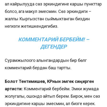
ал кайрылууда сөз эркиндигине каршы пункттар
болсо, ага макул эмесмин. Сөз эркиндиги –
жалпы Кыргызстан сыймыктанган биздин
негизги жетишкендигибиз.
КОММЕНТАРИЙ БЕРБЕЙМ! –
ДЕГЕНДЕР
Сурамжылоого алынгандардын бир бөлүгү
комментарий берүүдөн баш тартты.
Болот Тентимишев,
КР
нын
эмгек сиңирген
артисти:
Комментарий бербейм. Эмки жумада
жолугалы, ошондо айтып берем. Бирок, мен сөз
эркиндигине каршы эмесмин, ал бизге керек.