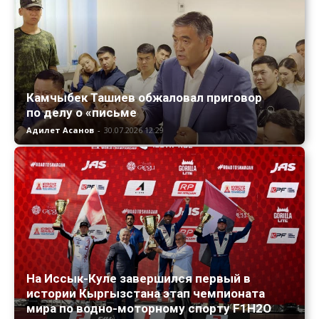
Камчыбек Ташиев обжаловал приговор
по делу о «письме
Адилет Асанов
-
30.07.2026 12:29
На Иссык-Куле завершился первый в
истории Кыргызстана этап чемпионата
мира по водно-моторному спорту F1H2O