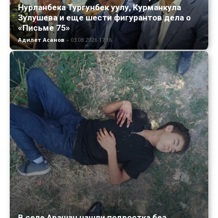
Нурланбека Тургунбек уулу, Курманкула
Зулушева и еще шести фигурантов дела о
«Письме 75»
Адилет Асанов
-
03.08.2026 17:16
В селе Арашан нашли подростка без