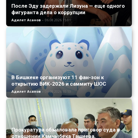
После Эду задержали Лизуна — еще одного
фигуранта дела о коррупции
Адилет Асанов
-
06.08.2026 15:01
В Бишкеке организуют 11 фан-зон к
открытию ВИК-2026 и саммиту ШОС
Адилет Асанов
-
04.08.2026 10:13
Прокуратура обжаловала приговор суда в
отношении Камчыбека Ташиева,