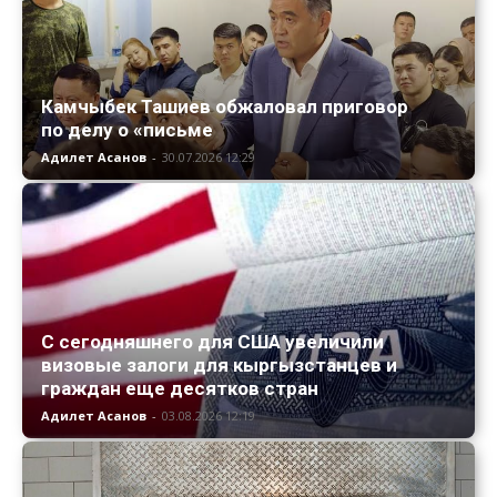
Камчыбек Ташиев обжаловал приговор
по делу о «письме
Адилет Асанов
-
30.07.2026 12:29
С сегодняшнего для США увеличили
визовые залоги для кыргызстанцев и
граждан еще десятков стран
Адилет Асанов
-
03.08.2026 12:19