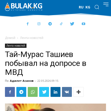
RU
KG
Домой
Лента новостей
Лента новостей
Тай-Мурас Ташиев
побывал на допросе в
МВД
По
Адилет Асанов
-
22.05.2026 09:15