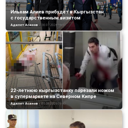
Ильхам Алиев прибудет в Кыргызстан
с государственным визитом
Адилет Асанов
-
30.07.2026 16:31
22-летнюю кыргызстанку порезали ножом
в супермаркете на Северном Кипре
Адилет Асанов
-
05.08.2026 09:40