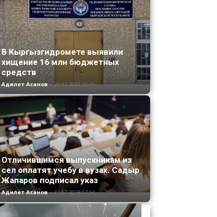
В Кыргызгидромете выявили
хищение 16 млн бюджетных
средств
Адилет Асанов
-
29.07.2026 10:45
Отличившимся выпускникам из
сел оплатят учебу в вузах. Садыр
Жапаров подписал указ
Адилет Асанов
-
31.07.2026 17:54