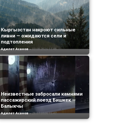
Кыргызстан накроют сильные
ливни — ожидаются сели и
подтопления
Адилет Асанов
-
03.08.2026 11:46
Неизвестные забросали камнями
пассажирский поезд Бишкек —
Балыкчы
Адилет Асанов
-
28.07.2026 15:47