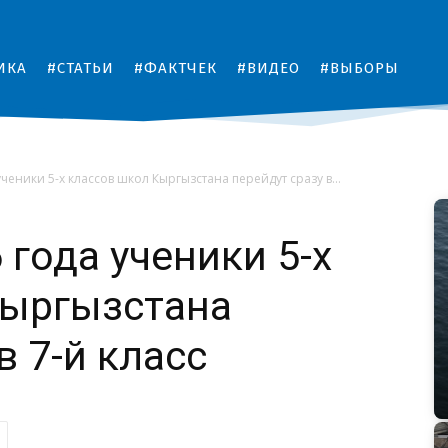
ИКА
#СТАТЬИ
#ФАКТЧЕК
#ВИДЕО
#ВЫБОРЫ
ученики 5-х классов школ Кыргызстана перейдут сразу в...
 года ученики 5-х
Кыргызстана
в 7-й класс