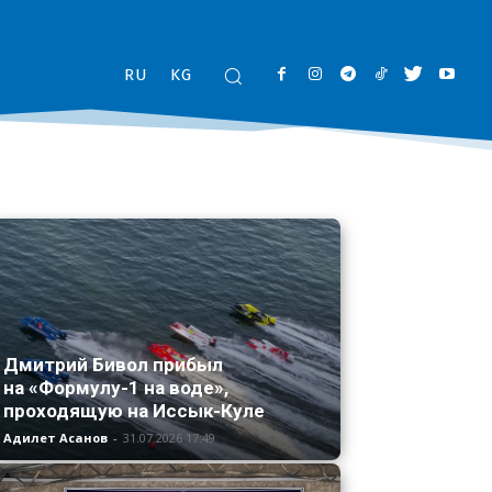
RU
KG
Дмитрий Бивол прибыл
на «Формулу-1 на воде»,
проходящую на Иссык-Куле
Адилет Асанов
-
31.07.2026 17:49