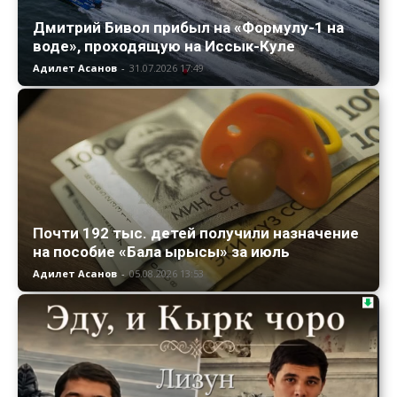
Дмитрий Бивол прибыл на «Формулу-1 на
воде», проходящую на Иссык-Куле
Адилет Асанов
-
31.07.2026 17:49
Почти 192 тыс. детей получили назначение
на пособие «Бала ырысы» за июль
Адилет Асанов
-
05.08.2026 13:53