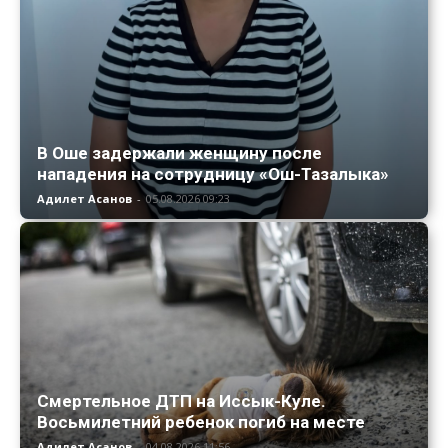
В Оше задержали женщину после
нападения на сотрудницу «Ош-Тазалыка»
Адилет Асанов
-
05.08.2026 09:23
Смертельное ДТП на Иссык-Куле.
Восьмилетний ребенок погиб на месте
Адилет Асанов
-
04.08.2026 11:56