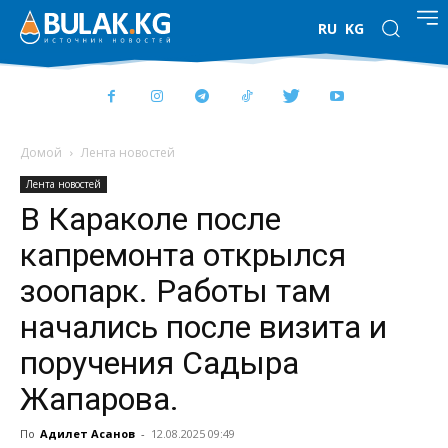
RU
KG
Домой
Лента новостей
Лента новостей
В Караколе после
капремонта открылся
зоопарк. Работы там
начались после визита и
поручения Садыра
Жапарова.
По
Адилет Асанов
-
12.08.2025 09:49