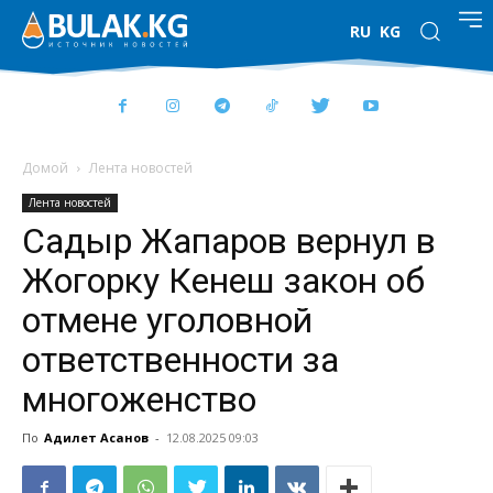
RU
KG
Домой
Лента новостей
Лента новостей
Садыр Жапаров вернул в
Жогорку Кенеш закон об
отмене уголовной
ответственности за
многоженство
По
Адилет Асанов
-
12.08.2025 09:03