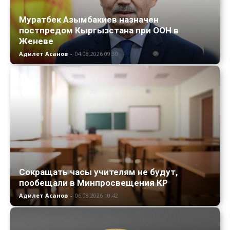
Муратбек Азымбакиев назначен
постпредом Кыргызстана при ООН в
Женеве
Адилет Асанов
-
04.08.2026 09:30
Сокращать часы учителям не будут,
пообещали в Минпросвещения КР
Адилет Асанов
-
06.08.2026 10:42