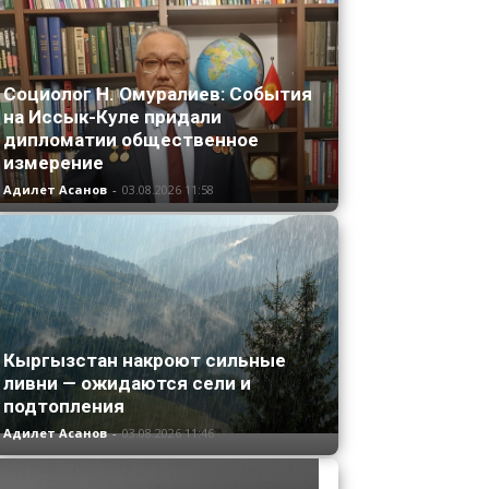
Социолог Н. Омуралиев: События
на Иссык-Куле придали
дипломатии общественное
измерение
Адилет Асанов
-
03.08.2026 11:58
Кыргызстан накроют сильные
ливни — ожидаются сели и
подтопления
Адилет Асанов
-
03.08.2026 11:46