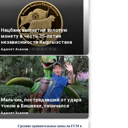
Нацбанк выпустил золотую
монету в честь 35-летия
независимости Кыргызстана
Адилет Асанов
-
03.08.2026 10:56
Мальчик, пострадавший от удара
током в Бишкеке, скончался
Адилет Асанов
-
03.08.2026 09:20