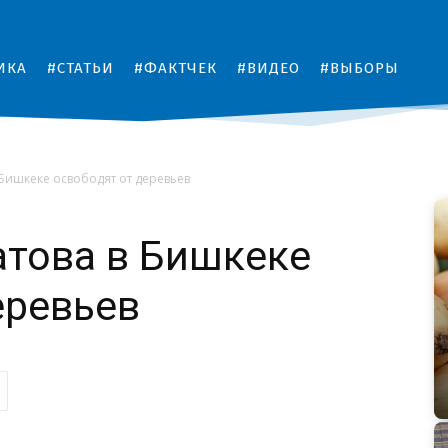
ИКА
#СТАТЬИ
#ФАКТЧЕК
#ВИДЕО
#ВЫБОРЫ
 Бишкеке освободят от деревьев
атова в Бишкеке
еревьев