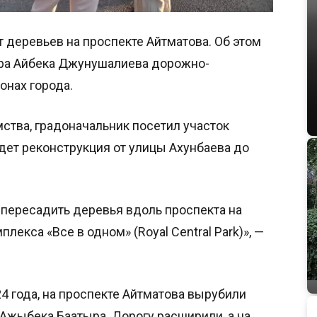
 деревьев на проспекте Айтматова. Об этом
эра Айбека Джунушалиева дорожно-
онах города.
ства, градоначальник посетил участок
дет реконструкция от улицы Ахунбаева до
пересадить деревья вдоль проспекта на
екса «Все в одном» (Royal Central Park)», —
24 года, на проспекте Айтматова вырубили
Ажыбека Баатыра. Дорогу расширили, а на