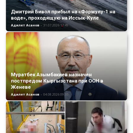
Дмитрий Бивол прибыл на «Формулу-1 на
воде», проходящую на Иссык-Куле
Адилет Асанов
-
31.07.2026 17:49
Муратбек Азымбакиев назначен
постпредом Кыргызстана при ООН в
Женеве
Адилет Асанов
-
04.08.2026 09:30