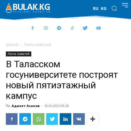
RU
KG
Домой
Лента новостей
Лента новостей
В Таласском
госуниверситете построят
новый пятиэтажный
кампус
По
Адилет Асанов
-
18.06.2025 09:28