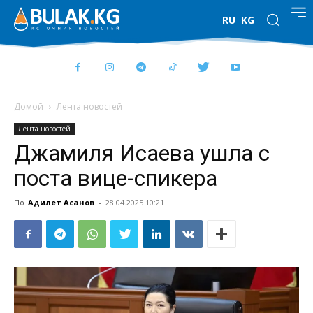
RU
KG
Домой
Лента новостей
Лента новостей
Джамиля Исаева ушла с
поста вице-спикера
По
Адилет Асанов
-
28.04.2025 10:21