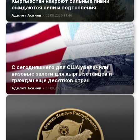
Кыргызстан накроют сильные ливни —
ожидаются сели и подтопления
Адилет Асанов
-
03.08.2026 11:46
С сегодняшнего для США увеличили
визовые залоги для кыргызстанцев и
граждан еще десятков стран
Адилет Асанов
-
03.08.2026 12:19