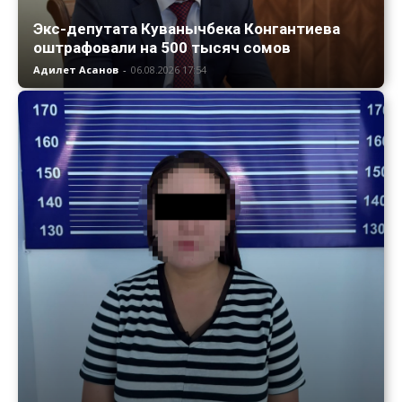
Экс-депутата Куванычбека Конгантиева
оштрафовали на 500 тысяч сомов
Адилет Асанов
-
06.08.2026 17:54