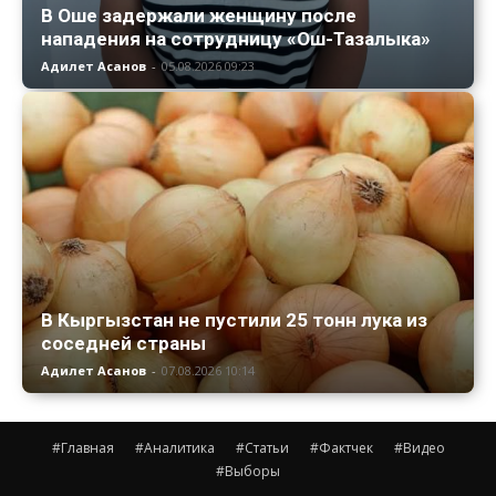
В Оше задержали женщину после
нападения на сотрудницу «Ош-Тазалыка»
Адилет Асанов
-
05.08.2026 09:23
В Кыргызстан не пустили 25 тонн лука из
соседней страны
Адилет Асанов
-
07.08.2026 10:14
#Главная
#Аналитика
#Статьи
#Фактчек
#Видео
#Выборы