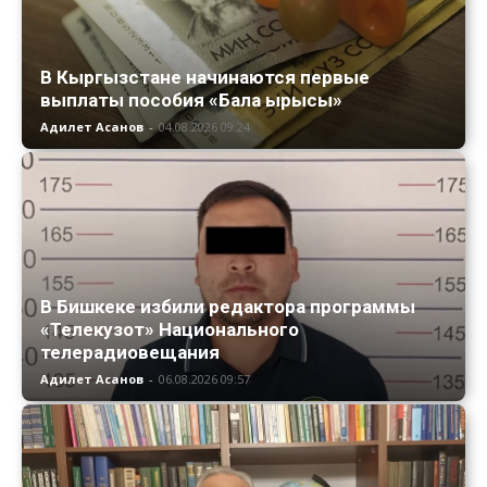
В Кыргызстане начинаются первые
выплаты пособия «Бала ырысы»
Адилет Асанов
-
04.08.2026 09:24
В Бишкеке избили редактора программы
«Телекузот» Национального
телерадиовещания
Адилет Асанов
-
06.08.2026 09:57