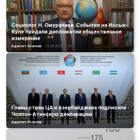
Социолог Н. Омуралиев: События на Иссык-
Куле придали дипломатии общественное
измерение
Адилет Асанов
-
03.08.2026 11:58
Главы стран ЦА и Азербайджана подписали
Чолпон-Атинскую декларацию
Адилет Асанов
-
31.07.2026 17:42