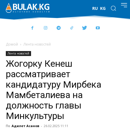
RU
KG
Домой
Лента новостей
Лента новостей
Жогорку Кенеш
рассматривает
кандидатуру Мирбека
Мамбеталиева на
должность главы
Минкультуры
По
Адилет Асанов
-
26.02.2025 11:11