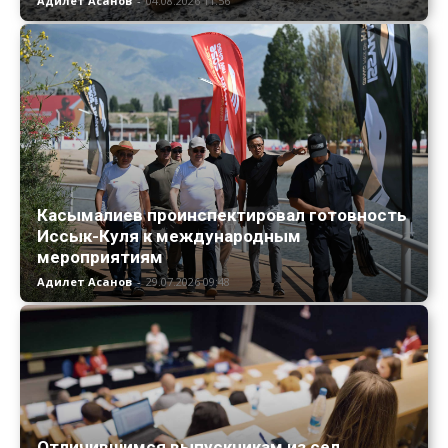
Адилет Асанов
-
04.08.2026 11:56
Касымалиев проинспектировал готовность
Иссык-Куля к международным
мероприятиям
Адилет Асанов
-
29.07.2026 09:48
Отличившимся выпускникам из сел