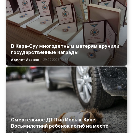
В Кара-Суу многодетным матерям вручили
государственные награды
Адилет Асанов
-
29.07.2026 10:56
Смертельное ДТП на Иссык-Куле.
Восьмилетний ребенок погиб на месте