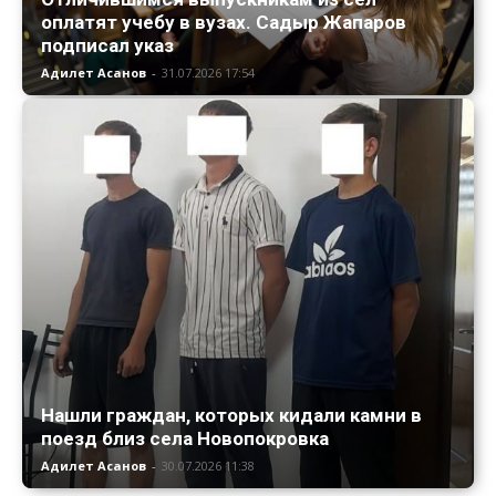
оплатят учебу в вузах. Садыр Жапаров
подписал указ
Адилет Асанов
-
31.07.2026 17:54
Нашли граждан, которых кидали камни в
поезд близ села Новопокровка
Адилет Асанов
-
30.07.2026 11:38