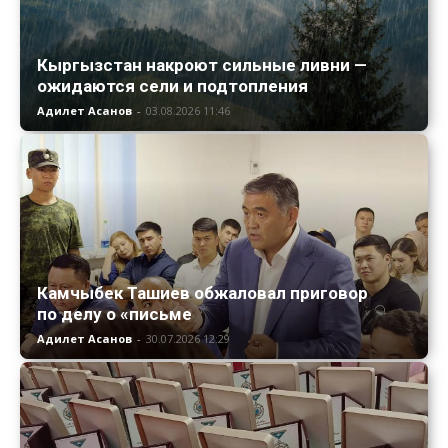
Кыргызстан накроют сильные ливни —
ожидаются сели и подтопления
Адилет Асанов
-
03.08.2026 11:46
Камчыбек Ташиев обжаловал приговор
по делу о «письме
Адилет Асанов
-
30.07.2026 12:29