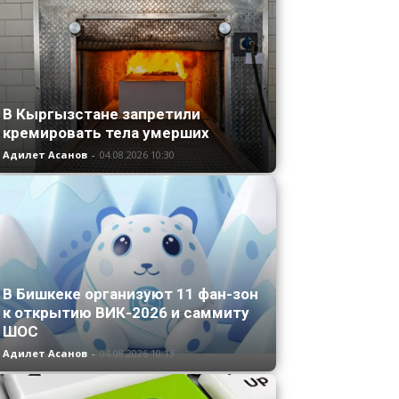
В Кыргызстане запретили
кремировать тела умерших
Адилет Асанов
-
04.08.2026 10:30
В Бишкеке организуют 11 фан-зон
к открытию ВИК-2026 и саммиту
ШОС
Адилет Асанов
-
04.08.2026 10:13