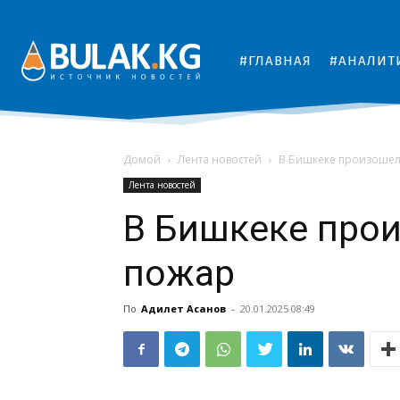
#ГЛАВНАЯ
#АНАЛИТ
Домой
Лента новостей
В Бишкеке произошел
Лента новостей
В Бишкеке про
пожар
По
Адилет Асанов
-
20.01.2025 08:49