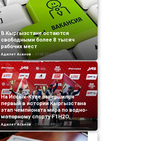
В Кыргызстане остаются
свободными более 8 тысяч
рабочих мест
Адилет Асанов
-
07.08.2026 14:55
На Иссык-Куле завершился
первый в истории Кыргызстана
этап чемпионата мира по водно-
моторному спорту F1H2O
Адилет Асанов
-
03.08.2026 09:07