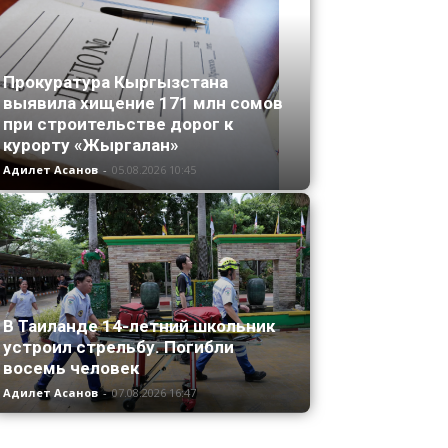
Прокуратура Кыргызстана
выявила хищение 171 млн сомов
при строительстве дорог к
курорту «Жыргалан»
Адилет Асанов
-
05.08.2026 10:45
В Таиланде 14-летний школьник
устроил стрельбу. Погибли
восемь человек
Адилет Асанов
-
07.08.2026 16:47