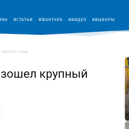
ИКА
#СТАТЬИ
#ФАКТЧЕК
#ВИДЕО
#ВЫБОРЫ
 крупный пожар
изошел крупный