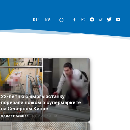
RU
KG
22-летнюю кыргызстанку
порезали ножом в супермаркете
на Северном Кипре
Адилет Асанов
-
05.08.2026 09:40