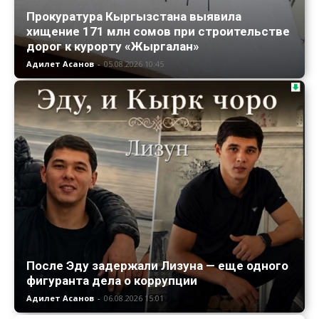
Прокуратура Кыргызстана выявила
хищение 171 млн сомов при строительстве
дорог к курорту «Жыргалан»
Адилет Асанов
-
05.08.2026 10:45
После Эду задержали Лизуна — еще одного
фигуранта дела о коррупции
Адилет Асанов
-
06.08.2026 15:01