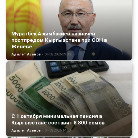
Муратбек Азымбакиев назначен
постпредом Кыргызстана при ООН в
Женеве
Адилет Асанов
-
04.08.2026 09:30
С 1 октября минимальная пенсия в
Кыргызстане составит 8 800 сомов
Адилет Асанов
-
04.08.2026 14:53