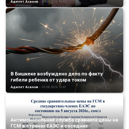
Адилет Асанов
-
04.08.2026 16:36
В Бишкеке возбуждено дело по факту
гибели ребенка от удара током
Адилет Асанов
-
03.08.2026 13:41
Антимонопольная служба сравнила цены на
ГСМ в странах ЕАЭС и соседних