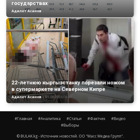
государствах
Адилет Асанов
-
05.08.2026 12:52
22-летнюю кыргызстанку порезали ножом
в супермаркете на Северном Кипре
Адилет Асанов
-
05.08.2026 09:40
#Главная
#Аналитика
#Статьи
#Фактчек
#Видео
#Выборы
© BULAK.kg - Источник новостей. ОО "Масс Медиа Групп".