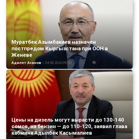
Муратбек Азымбакиев назначен
постпредом Кыргызстана при ООН в
Женеве
Адилет Асанов
-
04.08.2026 09:30
Цены на дизель могут вырасти до 130-140
сомов, на бензин — до 110-120, заявил глава
кабмина Адылбек Касымалиев