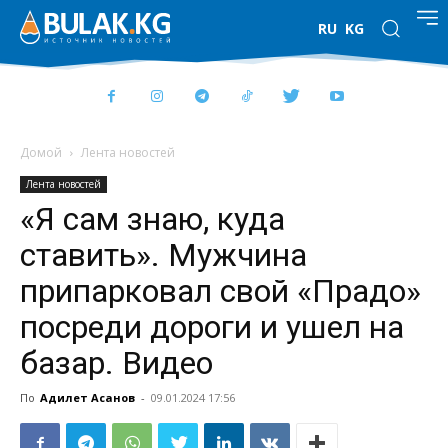
RU
KG
Домой
Лента новостей
Лента новостей
«Я сам знаю, куда
ставить». Мужчина
припарковал свой «Прадо»
посреди дороги и ушел на
базар. Видео
По
Адилет Асанов
-
09.01.2024 17:56