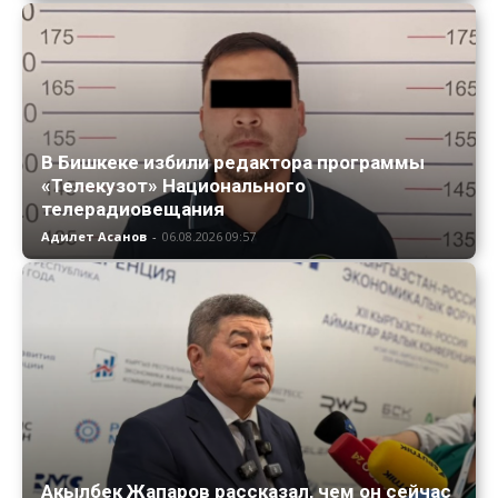
В Бишкеке избили редактора программы
«Телекузот» Национального
телерадиовещания
Адилет Асанов
-
06.08.2026 09:57
Акылбек Жапаров рассказал, чем он сейчас