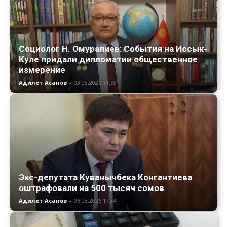
Социолог Н. Омуралиев: События на Иссык-
Куле придали дипломатии общественное
измерение
Адилет Асанов
-
03.08.2026 11:58
Экс-депутата Куванычбека Конгантиева
оштрафовали на 500 тысяч сомов
Адилет Асанов
-
06.08.2026 17:54