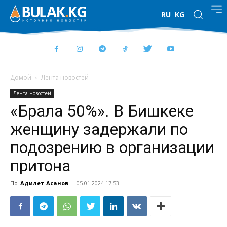
RU
KG
Домой
Лента новостей
Лента новостей
«Брала 50%». В Бишкеке
женщину задержали по
подозрению в организации
притона
По
Адилет Асанов
-
05.01.2024 17:53