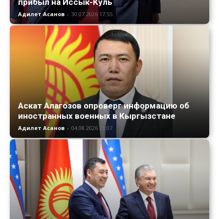
прибыл на Иссык-Куль
Адилет Асанов
-
30.07.2026 17:55
Аскат Алагозов опроверг информацию об
иностранных военных в Кыргызстане
Адилет Асанов
-
04.08.2026 13:07