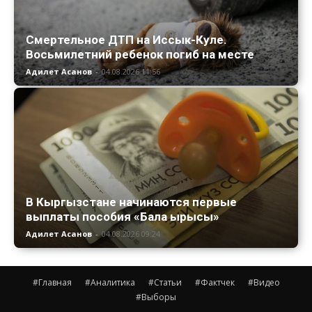
Смертельное ДТП на Иссык-Куле.
Восьмилетний ребенок погиб на месте
Адилет Асанов
-
04.08.2026 11:56
В Кыргызстане начинаются первые
выплаты пособия «Бала ырысы»
Адилет Асанов
-
04.08.2026 09:24
#Главная
#Аналитика
#Статьи
#Фактчек
#Видео
#Выборы