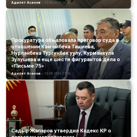
Адилет Асанов
-
06.08.2026 14:30
Прокуратура обжаловала приговор суда в
отношении Камчыбека Ташиева,
Нурланбека Тургунбек уулу, Курманкула
Зулушева и еще шести фигурантов дела о
«Письме 75»
Адилет Асанов
-
03.08.2026 17:16
Садыр Жапаров утвердил Кодекс КР о
торговом мореплавании