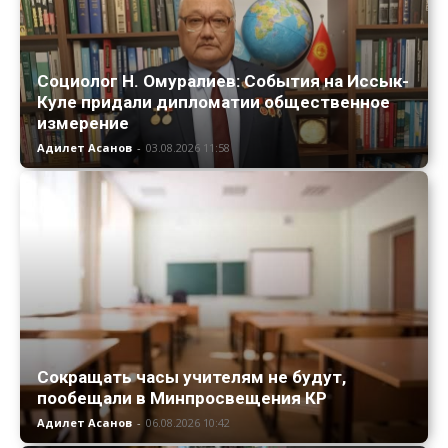
Социолог Н. Омуралиев: События на Иссык-
Куле придали дипломатии общественное
измерение
Адилет Асанов
-
03.08.2026 11:58
Сокращать часы учителям не будут,
пообещали в Минпросвещения КР
Адилет Асанов
-
06.08.2026 10:42