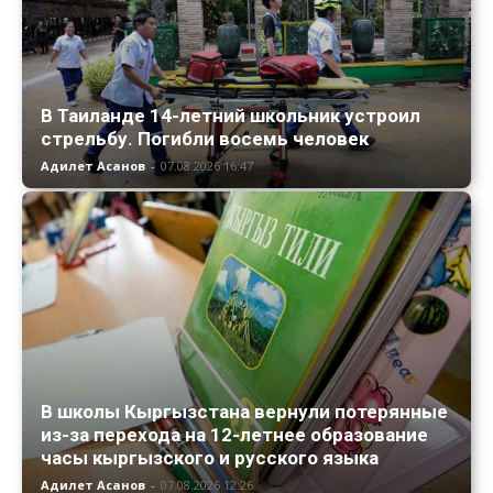
В Таиланде 14-летний школьник устроил
стрельбу. Погибли восемь человек
Адилет Асанов
-
07.08.2026 16:47
В школы Кыргызстана вернули потерянные
из-за перехода на 12-летнее образование
часы кыргызского и русского языка
Адилет Асанов
-
07.08.2026 12:26