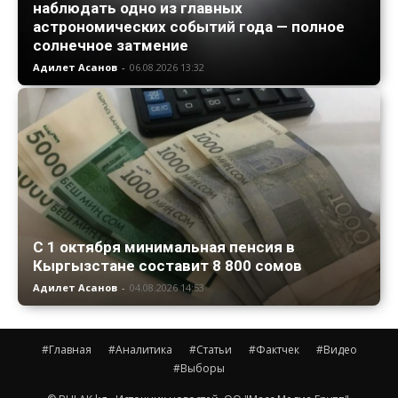
наблюдать одно из главных
астрономических событий года — полное
солнечное затмение
Адилет Асанов
-
06.08.2026 13:32
С 1 октября минимальная пенсия в
Кыргызстане составит 8 800 сомов
Адилет Асанов
-
04.08.2026 14:53
#Главная
#Аналитика
#Статьи
#Фактчек
#Видео
#Выборы