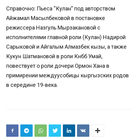
Справочно: Пьеса “Кулан” под авторством
Айжамал Масылбековой в постановке
режиссера Назгуль Мырзакановой с
исполнителями главной роли (Кулан) Надирой
Сарыковой и Айгалым Алмазбек кызы, а также
Кукун Шатмановой в роли Күнбүбү Умай,
повествует о роли дочери Ормон Хана в
примирении междуусобицы кыргызских родов
в середине 19-века.