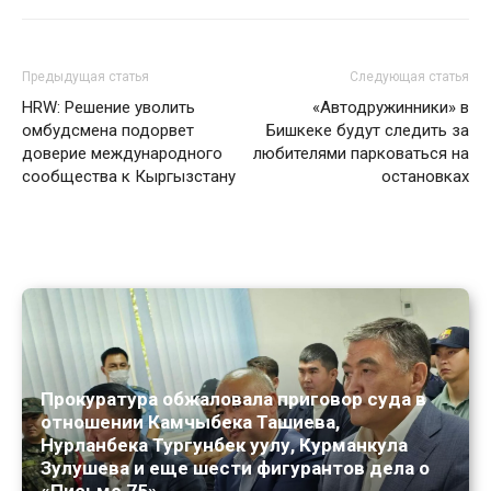
Предыдущая статья
Следующая статья
HRW: Решение уволить
«Автодружинники» в
омбудсмена подорвет
Бишкеке будут следить за
доверие международного
любителями парковаться на
сообщества к Кыргызстану
остановках
Прокуратура обжаловала приговор суда в
отношении Камчыбека Ташиева,
Нурланбека Тургунбек уулу, Курманкула
Зулушева и еще шести фигурантов дела о
«Письме 75»