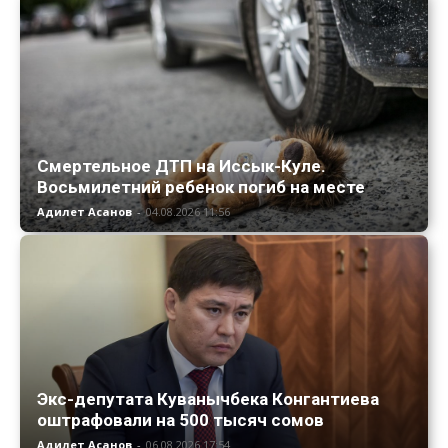
Смертельное ДТП на Иссык-Куле.
Восьмилетний ребенок погиб на месте
Адилет Асанов
-
04.08.2026 11:56
Экс-депутата Куванычбека Конгантиева
оштрафовали на 500 тысяч сомов
Адилет Асанов
-
06.08.2026 17:54