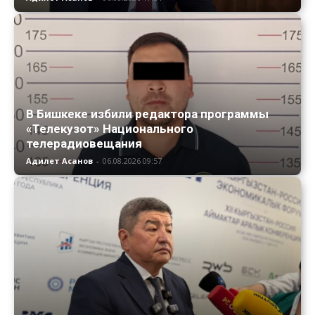
В Бишкеке избили редактора программы
«Телекузот» Национального
телерадиовещания
Адилет Асанов
-
06.08.2026 09:57