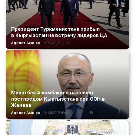
Президент Туркменистана прибыл
в Кыргызстан на встречу лидеров ЦА
Адилет Асанов
-
31.07.2026 11:20
Муратбек Азымбакиев назначен
постпредом Кыргызстана при ООН в
Женеве
Адилет Асанов
-
04.08.2026 09:30