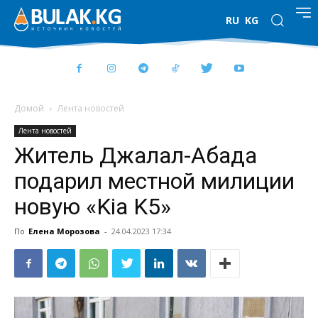
RU
KG
Домой
Лента новостей
Лента новостей
Житель Джалал-Абада
подарил местной милиции
новую «Kia K5»
По
Елена Морозова
-
24.04.2023 17:34