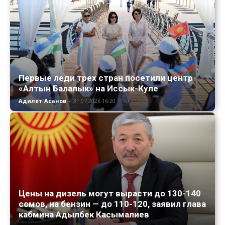
Первые леди трех стран посетили центр
«Алтын Балалык» на Иссык-Куле
Адилет Асанов
-
31.07.2026 16:20
Цены на дизель могут вырасти до 130-140
сомов, на бензин — до 110-120, заявил глава
кабмина Адылбек Касымалиев