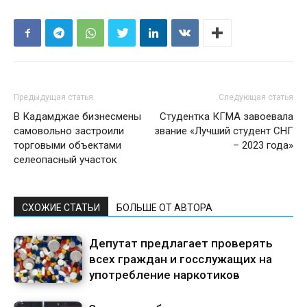
Предыдущая статья
Следующая статья
В Кадамджае бизнесмены
Студентка КГМА завоевала
самовольно застроили
звание «Лучший студент СНГ
торговыми объектами
– 2023 года»
селеопасный участок
СХОЖИЕ СТАТЬИ
БОЛЬШЕ ОТ АВТОРА
Депутат предлагает проверять
всех граждан и госслужащих на
употребление наркотиков