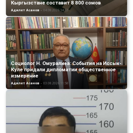
Кыргызстане составит 8 800 сомов
Адилет Асанов
-
04.08.2026 14:53
Социолог Н. Омуралиев: События на Иссык-
Куле придали дипломатии общественное
измерение
Адилет Асанов
-
03.08.2026 11:58