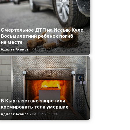
Смертельное ДТП на Иссык-Куле.
Восьмилетний ребенок погиб
на месте
Адилет Асанов
-
04.08.2026 11:56
В Кыргызстане запретили
кремировать тела умерших
Адилет Асанов
-
04.08.2026 10:30