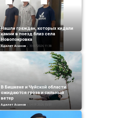
Нашли граждан, которых кидали
камни в поезд близ села
Новопокровка
Адилет Асанов
-
30.07.2026 11:38
В Бишкеке и Чуйской области
ожидаются гроза и сильный
ветер
Адилет Асанов
-
04.08.2026 15:51