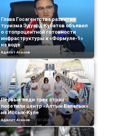
Глава Госагентства развития
туризма Эдуард Кубатов объявил
о стопроцентной готовности
инфраструктуры к «Формуле-1»
на воде
Адилет Асанов
-
30.07.2026 10:49
Первые леди трех стран
посетили центр «Алтын Балалык»
на Иссык-Куле
Адилет Асанов
-
31.07.2026 16:20