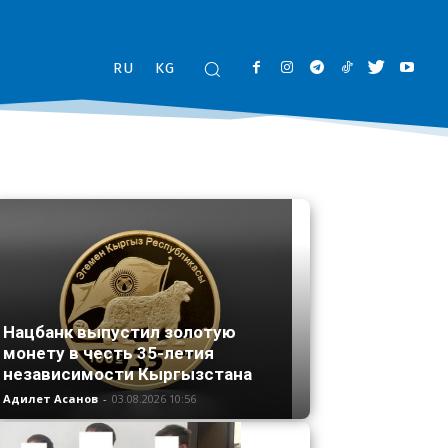
RU
KG
Нацбанк выпустил золотую
монету в честь 35-летия
независимости Кыргызстана
Адилет Асанов
-
03.08.2026 10:56