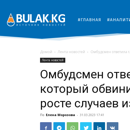
#ГЛАВНАЯ
#АНАЛИТ
Домой
Лента новостей
Омбудсмен ответила г
Лента новостей
Омбудсмен отве
который обвин
росте случаев 
По
Елена Морозова
-
31.03.2023 17:41