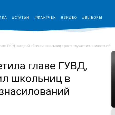
ИКА
#СТАТЬИ
#ФАКТЧЕК
#ВИДЕО
#ВЫБОРЫ
лаве ГУВД, который обвинил школьниц в росте случаев изнасилований
тила главе ГУВД,
ил школьниц в
изнасилований