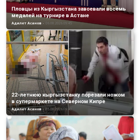
Пловцы из Кыргызстана завоевали восемь
медалей на турнире в Астане
Адилет Асанов
-
06.08.2026 09:45
22-летнюю кыргызстанку порезали ножом
в супермаркете на Северном Кипре
Адилет Асанов
-
05.08.2026 09:40