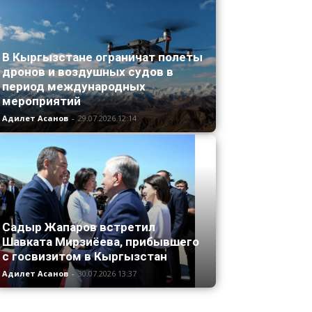
В Кыргызстане ограничат полеты
дронов и воздушных судов в
период международных
мероприятий
Адилет Асанов
-
29.07.2026 12:14
Садыр Жапаров встретил
Шавката Мирзиёева, прибывшего
с госвизитом в Кыргызстан
Адилет Асанов
-
30.07.2026 13:37