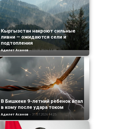
Кыргызстан накроют сильные
ливни — ожидаются сели и
подтопления
Адилет Асанов
-
03.08.2026 11:46
В Бишкеке 9-летний ребенок впал
в кому после удара током
Адилет Асанов
-
31.07.2026 14:25