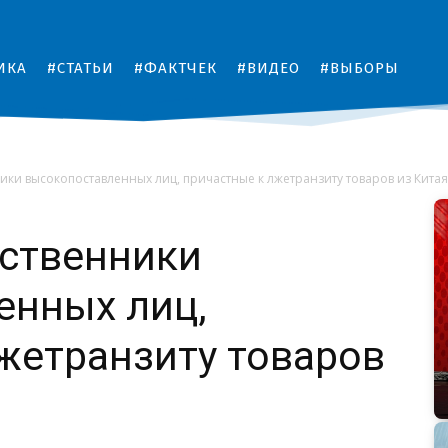
ИКА
#СТАТЬИ
#ФАКТЧЕК
#ВИДЕО
#ВЫБОРЫ
ки высокопоставленных лиц, причастные к лжетранзиту товаров из Китая
ственники
енных лиц,
жетранзиту товаров