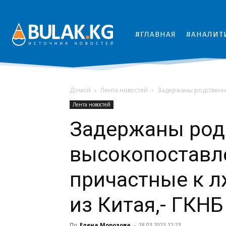
#ГЛАВНАЯ
#АНАЛИТ
Домой
Лента новостей
Задержаны родственни
Лента новостей
Задержаны род
высокопоставл
причастные к л
из Китая,- ГКНБ
По
Елена Морозова
-
18.03.2023 12:23