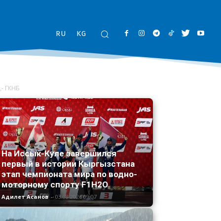
RU
KG
,- ГКНБ
На Иссык-Куле завершился
первый в истории Кыргызстана
этап чемпионата мира по водно-
моторному спорту F1H2O
Адилет Асанов
-
03.08.2026 09:07