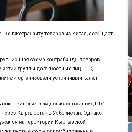
ные лжетранзиту товаров из Китая, сообщает
ррупционная схема контрабанды товаров
участии группы должностных лиц ГТС,
аниями организовали устойчивый канал
сь покровительством должностных лиц ГТС,
 через Кыргызстан в Узбекистан. Однако
ружался на территории Кыргызской
ли уже пустые фуры опломбированные