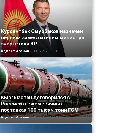
Курсантбек Омурбеков назначен
первым заместителем министра
энергетики КР
Адилет Асанов
-
30.07.2026 13:30
Кыргызстан договорился с
Россией о ежемесячных
поставках 100 тысяч тонн ГСМ
Адилет Асанов
-
31.07.2026 14:09