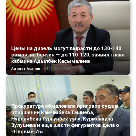
Цены на дизель могут вырасти до 130-140
сомов, на бензин — до 110-120, заявил глава
кабмина Адылбек Касымалиев
Адилет Асанов
-
04.08.2026 16:36
Прокуратура обжаловала приговор суда в
отношении Камчыбека Ташиева,
Нурланбека Тургунбек уулу, Курманкула
Зулушева и еще шести фигурантов дела о
«Письме 75»