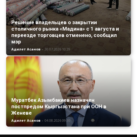
Решение владельцев о закрытии
столичного рынка «Мадина» с 1 августа и
переезде торговцев отменено, сообщил
мэр
Адилет Асанов
-
30.07.2026 10:39
Муратбек Азымбакиев назначен
постпредом Кыргызстана при ООН в
Женеве
Адилет Асанов
-
04.08.2026 09:30