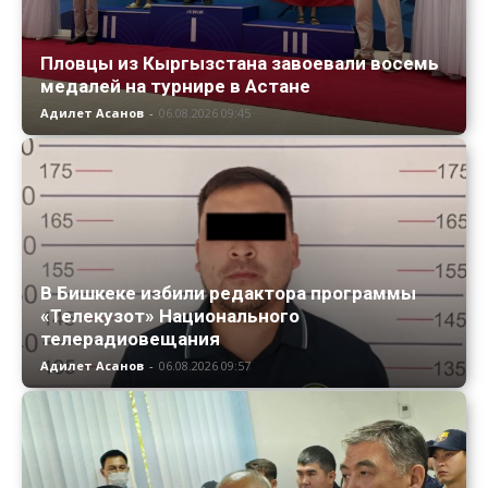
Пловцы из Кыргызстана завоевали восемь
медалей на турнире в Астане
Адилет Асанов
-
06.08.2026 09:45
В Бишкеке избили редактора программы
«Телекузот» Национального
телерадиовещания
Адилет Асанов
-
06.08.2026 09:57