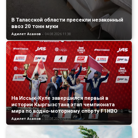
В Таласской области пресекли незаконный
ввоз 20 тонн муки
Адилет Асанов
-
04.08.2026 11:38
На Иссык-Куле завершился первый в
истории Кыргызстана этап чемпионата
мира по водно-моторному спорту F1H2O
Адилет Асанов
-
03.08.2026 09:07