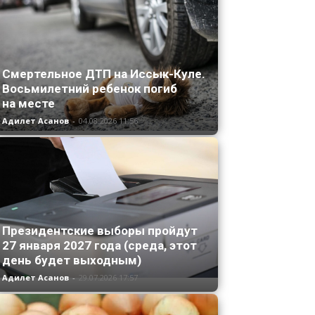
Смертельное ДТП на Иссык-Куле.
Восьмилетний ребенок погиб
на месте
Адилет Асанов
-
04.08.2026 11:56
Президентские выборы пройдут
27 января 2027 года (среда, этот
день будет выходным)
Адилет Асанов
-
29.07.2026 17:57