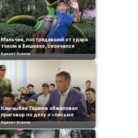
Мальчик, пострадавший от удара
током в Бишкеке, скончался
Адилет Асанов
-
03.08.2026 09:20
Камчыбек Ташиев обжаловал
приговор по делу о «письме
Адилет Асанов
-
30.07.2026 12:29