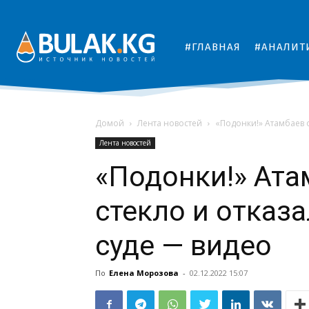
#ГЛАВНАЯ
#АНАЛИТ
Домой
Лента новостей
«Подонки!» Атамбаев о
Лента новостей
«Подонки!» Ата
стекло и отказа
суде — видео
По
Елена Морозова
-
02.12.2022 15:07