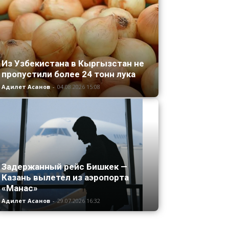
Из Узбекистана в Кыргызстан не
пропустили более 24 тонн лука
Адилет Асанов
-
04.08.2026 15:08
Задержанный рейс Бишкек —
Казань вылетел из аэропорта
«Манас»
Адилет Асанов
-
29.07.2026 16:32