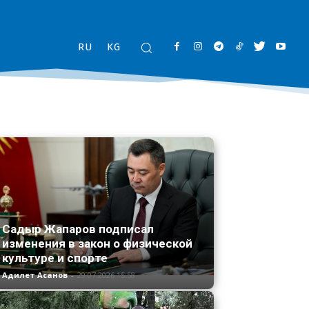
RU
KG
Садыр Жапаров подписал
изменения в закон о физической
культуре и спорте
Адилет Асанов
-
29.07.2026 15:58