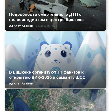
Подробности смертельного ДТП с
велосипедистом в центре Бишкека
Адилет Асанов
-
05.08.2026 11:06
В Бишкеке организуют 11 фан-зон к
открытию ВИК-2026 и саммиту ШОС
Адилет Асанов
-
04.08.2026 10:13