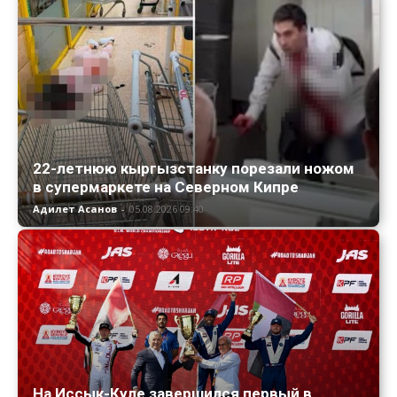
22-летнюю кыргызстанку порезали ножом
в супермаркете на Северном Кипре
Адилет Асанов
-
05.08.2026 09:40
На Иссык-Куле завершился первый в