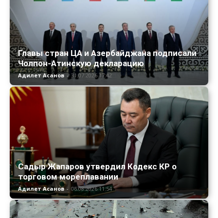
Главы стран ЦА и Азербайджана подписали
Чолпон-Атинскую декларацию
Адилет Асанов
-
31.07.2026 17:42
Садыр Жапаров утвердил Кодекс КР о
торговом мореплавании
Адилет Асанов
-
06.08.2026 11:54