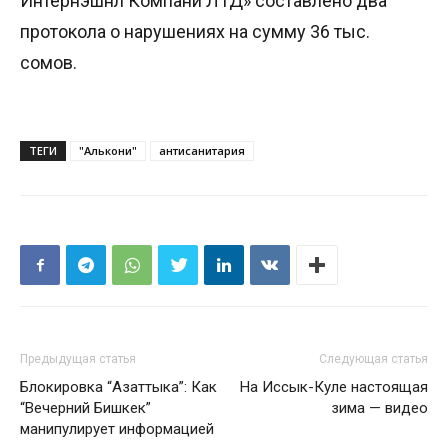
Интернэшнл Компани ЛТД» составлено два
протокола о нарушениях на сумму 36 тыс.
сомов.
ТЕГИ
"Алькони"
антисанитария
Предыдущая статья
Следующая статья
Блокировка “Азаттыка”: Как
На Иссык-Куле настоящая
“Вечерний Бишкек”
зима — видео
манипулирует информацией