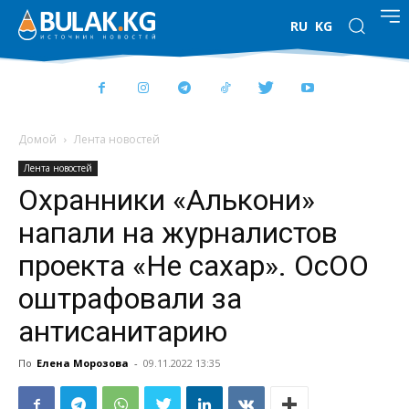
RU
KG
Домой
Лента новостей
Лента новостей
Охранники «Алькони»
напали на журналистов
проекта «Не сахар». ОсОО
оштрафовали за
антисанитарию
По
Елена Морозова
-
09.11.2022 13:35