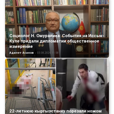
Социолог Н. Омуралиев: События на Иссык-
Куле придали дипломатии общественное
измерение
Адилет Асанов
-
03.08.2026 11:58
22-летнюю кыргызстанку порезали ножом